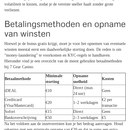
volatiliteit te kiezen, zodat je de vereiste sneller haalt zonder grote
verliezen.
Betalingsmethoden en opname
van winsten
Hoewel je de bonus gratis krijgt, moet je voor het opnemen van eventuele
winsten meestal eerst een daadwerkelijke storting doen. De reden is om
“money‑laundering” te voorkomen en KYC‑regels te handhaven.
Hieronder vind je een overzicht van de meest gebruikte betaalmethoden
bij 7 Gear Casino.
Minimale
Opname
Betaalmethode
Kosten
storting
snelheid
Direct (max
iDEAL
€10
Geen
24 uur)
Creditcard
€2 per
€20
1–2 werkdagen
(Visa/Mastercard)
transactie
Sofort
€15
Direct
Geen
Bankoverschrijving
€50
2–3 werkdagen
€5
Na het voldoen aan de inzetvereisten kun je het bedrag aanvragen. Houd
rekening met een minimale opname van €20 en dat je soms een extra