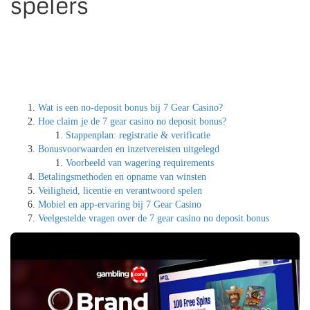
spelers
Wat is een no‑deposit bonus bij 7 Gear Casino?
Hoe claim je de 7 gear casino no deposit bonus?
Stappenplan: registratie & verificatie
Bonusvoorwaarden en inzetvereisten uitgelegd
Voorbeeld van wagering requirements
Betalingsmethoden en opname van winsten
Veiligheid, licentie en verantwoord spelen
Mobiel en app‑ervaring bij 7 Gear Casino
Veelgestelde vragen over de 7 gear casino no deposit bonus