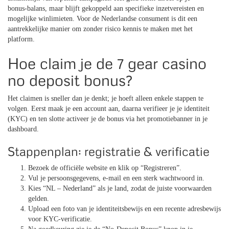
bonus‑balans, maar blijft gekoppeld aan specifieke inzetvereisten en
mogelijke winlimieten. Voor de Nederlandse consument is dit een
aantrekkelijke manier om zonder risico kennis te maken met het
platform.
Hoe claim je de 7 gear casino
no deposit bonus?
Het claimen is sneller dan je denkt; je hoeft alleen enkele stappen te
volgen. Eerst maak je een account aan, daarna verifieer je je identiteit
(KYC) en ten slotte activeer je de bonus via het promotiebanner in je
dashboard.
Stappenplan: registratie & verificatie
Bezoek de officiële website en klik op “Registreren”.
Vul je persoonsgegevens, e‑mail en een sterk wachtwoord in.
Kies “NL – Nederland” als je land, zodat de juiste voorwaarden
gelden.
Upload een foto van je identiteitsbewijs en een recente adresbewijs
voor KYC‑verificatie.