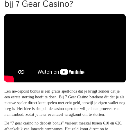
bij 7 Gear Casino?
Een no‑deposit bonus is een gratis spelfonds dat je krijgt zonder dat je
een eerste storting hoeft te doen. Bij 7 Gear Casino betekent dit dat je als
nieuwe speler direct kunt spelen met echt geld, terwijl je eigen wallet nog
leeg is. Het idee is simpel: de casino‑operator wil je laten proeven van
hun aanbod, zodat je later eventueel terugkomt om te storten.
De “7 gear casino no deposit bonus” varieert meestal tussen €10 en €20,
afhankelijk van lopende campagnes. Het geld komt direct op je