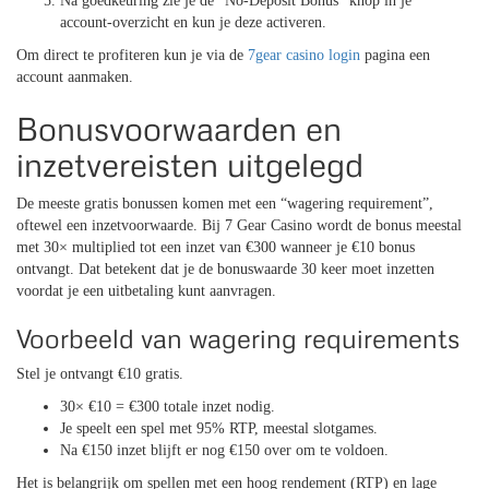
Na goedkeuring zie je de “No‑Deposit Bonus” knop in je
account‑overzicht en kun je deze activeren.
Om direct te profiteren kun je via de
7gear casino login
pagina een
account aanmaken.
Bonusvoorwaarden en
inzetvereisten uitgelegd
De meeste gratis bonussen komen met een “wagering requirement”,
oftewel een inzetvoorwaarde. Bij 7 Gear Casino wordt de bonus meestal
met 30× multiplied tot een inzet van €300 wanneer je €10 bonus
ontvangt. Dat betekent dat je de bonuswaarde 30 keer moet inzetten
voordat je een uitbetaling kunt aanvragen.
Voorbeeld van wagering requirements
Stel je ontvangt €10 gratis.
30× €10 = €300 totale inzet nodig.
Je speelt een spel met 95% RTP, meestal slotgames.
Na €150 inzet blijft er nog €150 over om te voldoen.
Het is belangrijk om spellen met een hoog rendement (RTP) en lage