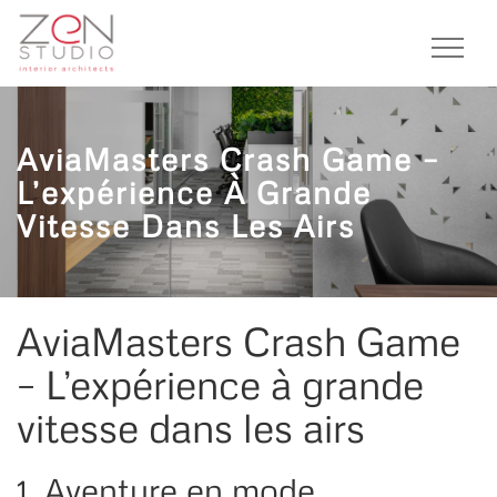
AviaMasters Crash Game –
L’expérience À Grande
Vitesse Dans Les Airs
AviaMasters Crash Game
– L’expérience à grande
vitesse dans les airs
1. Aventure en mode