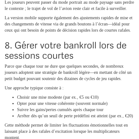
Les joueurs peuvent passer du mode portrait au mode paysage sans perdre
le contexte ; le trajet de vol de l’avion reste clair et facile à surveiller.
La version mobile supporte également des ajustements rapides de mise et
des changements de vitesse via de grands boutons à l’écran—idéal pour
ceux qui ont besoin de points de décision rapides lors de courtes rafales.
8. Gérer votre bankroll lors de
sessions courtes
Parce que chaque tour ne dure que quelques secondes, de nombreux
joueurs adoptent une stratégie de bankroll légère—en mettant de côté un
petit budget pouvant soutenir des dizaines de cycles de jeu rapides.
Une approche typique consiste à :
Choisir une mise modeste (par ex., €5 ou €10)
Opter pour une vitesse cohérente (souvent normale)
Suivre les gains/pertes cumulés après chaque tour
Arrêter dès qu’un seuil de perte prédéfini est atteint (par ex., €20)
Cette méthode permet de limiter les fluctuations émotionnelles tout en
laissant place à des rafales d’excitation lorsque les multiplicateurs
montent.