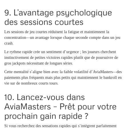
9. L’avantage psychologique
des sessions courtes
Les sessions de jeu courtes réduisent la fatigue et maintiennent la
concentration—un avantage lorsque chaque seconde compte dans un jeu
crash.
Le rythme rapide crée un sentiment d’urgence ; les joueurs cherchent
instinctivement de petites victoires rapides plutôt que de poursuivre de
gros jackpots nécessitant de longues séries.
Cette mentalité s’aligne bien avec la faible volatilité d’AviaMasters—des
paiements plus fréquents mais plus petits qui maintiennent le bankroll en
vie sur de nombreux courts tours.
10. Lancez-vous dans
AviaMasters – Prêt pour votre
prochain gain rapide ?
Si vous recherchez des sensations rapides qui s’intègrent parfaitement