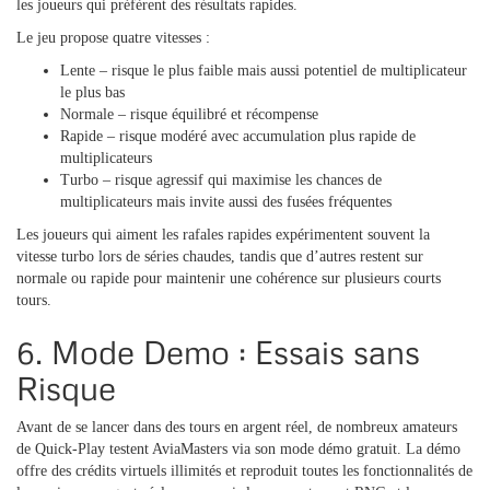
les joueurs qui préfèrent des résultats rapides.
Le jeu propose quatre vitesses :
Lente – risque le plus faible mais aussi potentiel de multiplicateur
le plus bas
Normale – risque équilibré et récompense
Rapide – risque modéré avec accumulation plus rapide de
multiplicateurs
Turbo – risque agressif qui maximise les chances de
multiplicateurs mais invite aussi des fusées fréquentes
Les joueurs qui aiment les rafales rapides expérimentent souvent la
vitesse turbo lors de séries chaudes, tandis que d’autres restent sur
normale ou rapide pour maintenir une cohérence sur plusieurs courts
tours.
6. Mode Demo : Essais sans
Risque
Avant de se lancer dans des tours en argent réel, de nombreux amateurs
de Quick‑Play testent AviaMasters via son mode démo gratuit. La démo
offre des crédits virtuels illimités et reproduit toutes les fonctionnalités de