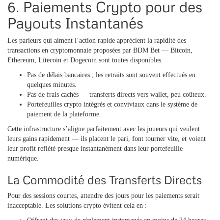
6. Paiements Crypto pour des
Payouts Instantanés
Les parieurs qui aiment l’action rapide apprécient la rapidité des
transactions en cryptomonnaie proposées par BDM Bet — Bitcoin,
Ethereum, Litecoin et Dogecoin sont toutes disponibles.
Pas de délais bancaires ; les retraits sont souvent effectués en
quelques minutes.
Pas de frais cachés — transferts directs vers wallet, peu coûteux.
Portefeuilles crypto intégrés et conviviaux dans le système de
paiement de la plateforme.
Cette infrastructure s’aligne parfaitement avec les joueurs qui veulent
leurs gains rapidement — ils placent le pari, font tourner vite, et voient
leur profit reflété presque instantanément dans leur portefeuille
numérique.
La Commodité des Transferts Directs
Pour des sessions courtes, attendre des jours pour les paiements serait
inacceptable. Les solutions crypto évitent cela en :