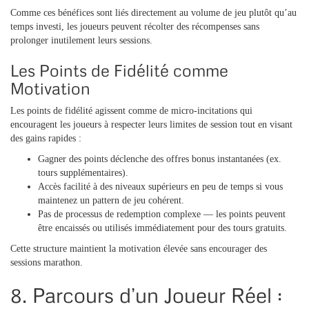
Comme ces bénéfices sont liés directement au volume de jeu plutôt qu’au
temps investi, les joueurs peuvent récolter des récompenses sans
prolonger inutilement leurs sessions.
Les Points de Fidélité comme
Motivation
Les points de fidélité agissent comme de micro‑incitations qui
encouragent les joueurs à respecter leurs limites de session tout en visant
des gains rapides :
Gagner des points déclenche des offres bonus instantanées (ex.
tours supplémentaires).
Accès facilité à des niveaux supérieurs en peu de temps si vous
maintenez un pattern de jeu cohérent.
Pas de processus de redemption complexe — les points peuvent
être encaissés ou utilisés immédiatement pour des tours gratuits.
Cette structure maintient la motivation élevée sans encourager des
sessions marathon.
8. Parcours d’un Joueur Réel :