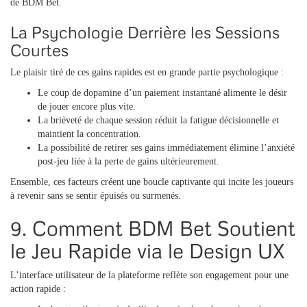
de BDM Bet.
La Psychologie Derrière les Sessions
Courtes
Le plaisir tiré de ces gains rapides est en grande partie psychologique :
Le coup de dopamine d’un paiement instantané alimente le désir
de jouer encore plus vite.
La brièveté de chaque session réduit la fatigue décisionnelle et
maintient la concentration.
La possibilité de retirer ses gains immédiatement élimine l’anxiété
post‑jeu liée à la perte de gains ultérieurement.
Ensemble, ces facteurs créent une boucle captivante qui incite les joueurs
à revenir sans se sentir épuisés ou surmenés.
9. Comment BDM Bet Soutient
le Jeu Rapide via le Design UX
L’interface utilisateur de la plateforme reflète son engagement pour une
action rapide :