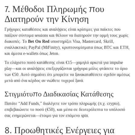
7. Μέθοδοι Πληρωμής που
Διατηρούν την Κίνηση
Γρήγορες καταθέσεις και αναλήψεις είναι κρίσιμες για παίκτες που
παίζουν σύντομα sessions και θέλουν να διατηρούν την ορμή τους χωρίς
διακοπές. Το
Bet On Red
υποστηρίζει Visa, Mastercard, Skrill,
εναλλακτικές PayPal (MiFinity), κρυπτονομίσματα όπως BTC και ETH,
και άμεσα e-wallets όπως Jeton.
Το ελάχιστο ποσό κατάθεσης είναι €15—χαμηλό αρκετά για impulse
play—και οι αναλήψεις επεξεργάζονται γρήγορα μόλις φτάσετε το όριο
των €50. Αυτό σημαίνει ότι μπορείτε να ξανακαταθέσετε σχεδόν αμέσως
μετά από ένα κέρδος αν νιώθετε τυχεροί ξανά.
Στιγμιότυπο Διαδικασίας Κατάθεσης
Πατάτε “Add Funds,” διαλέγετε τον τρόπο πληρωμής (π.χ. crypto),
επιβεβαιώνετε το ποσό (€50), και μέσα σε δευτερόλεπτα το υπόλοιπό
σας ενημερώνεται—έτοιμο για τον επόμενο spin.
8. Προωθητικές Ενέργειες για