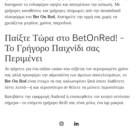
διατηρούν το ενδιαφέρον υψηλό και αποτρέπουν την κόπωση. Με
γρήγορες καταθέσεις και γρήγορες πληρωμές από την streamlined
πλατφόρμα του
Bet On Red
, διατηρείτε την ορμή σας χωρίς να
χρειάζεται μεγάλος χρόνος παιχνιδιού.
Παίξτε Τώρα στο BetOnRed! –
Το Γρήγορο Παιχνίδι σας
Περιμένει
Αν ψάχνετε για ένα online casino που σέβεται τον περιορισμένο χρόνο
σας αλλά προσφέρει την αδρεναλίνη των άμεσων αποτελεσμάτων, το
Bet On Red
είναι έτοιμο να σας καλωσορίσει ξανά όποτε διαθέτετε
πέντε λεπτά—ή και περισσότερο αν θέλετε να μείνετε περισσότερο.
Κατεβάστε την εφαρμογή Android ή επισκεφθείτε τον κινητό ιστότοπο
σήμερα—το επόμενο γρήγορο thrill σας είναι μόλις ένα tap μακριά.