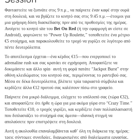
Φανταστείτε να ξυπνάτε στις 9 π.μ., να παίρνετε έναν καφέ στην ουρά
στη δουλειά, και να βγάζετε το κινητό σας στις 9:45 π.μ.—έτοιμοι για
μια γρήγορη δόση διασκέδασης πριν από τις προθεσμίες της ημέρας.
Ανοίγετε το κινητό site του
Bet On Red
(ή την εφαρμογή αν είστε σε
Android), φορτώνετε το “Power Up Roulette,” τοποθετείτε ένα μέτριο
€5 στοίχημα, και παρακολουθείτε το τροχό να γυρίζει σε λιγότερο από
πέντε δευτερόλεπτα.
Το αποτέλεσμα έρχεται—ένα κέρδος €15—που ενεργοποιεί το
adrenaline rush και σας κρατάει σε εγρήγορση. Αποφασίζετε να
δοκιμάσετε και άλλο spin· αυτή τη φορά πατάτε “Jackpot Burst” στην
οθόνη κλειδώματος του κινητού σας, περιμένοντας το ραντεβού σας.
Μέσα σε δέκα δευτερόλεπτα, βλέπετε τρία ταιριαστά σύμβολα και
κερδίζετε άλλα €12 προτού σας καλέσουν πίσω στο γραφείο.
Παίρνετε ένα μικρό διάλειμμα, ελέγχετε το υπόλοιπό σας (τώρα €32),
και αποφασίζετε ότι ήρθε η ώρα για μια ακόμα γύρα στο “Crazy Time.”
Τοποθετείτε €10, ο τροχός γυρίζει, και κερδίζετε έναν πολλαπλασιαστή
που διπλασιάζει το στοίχημά σας άμεσα—ιδανική στιγμή να
απολαύσετε πριν επιστρέψετε στη δουλειά.
Αυτή η ακολουθία επαναλαμβάνεται καθ’ όλη τη διάρκεια της ημέρας:
τρεις σύντομες συνεδρίες, διαχωρισμένες από διαλείμματα εργασίας,