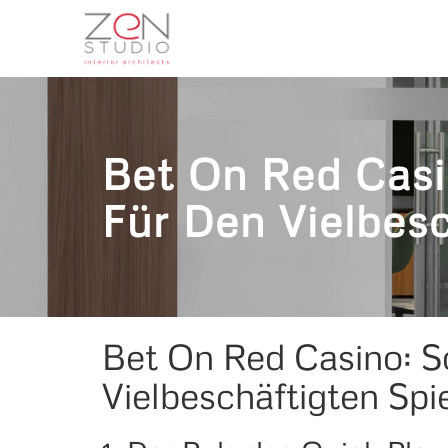
Bet On Red Casi
Für Den Vielbesc
Bet On Red Casino: Sc
Vielbeschäftigten Spi