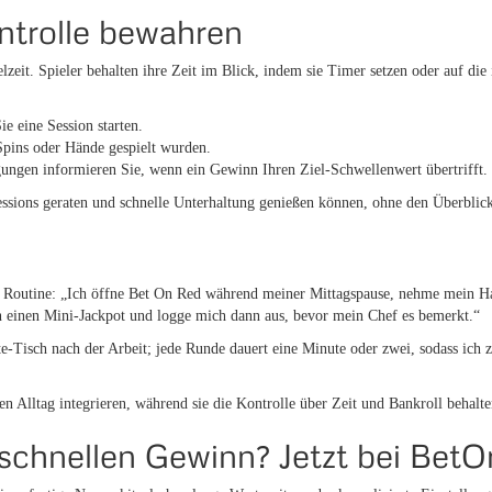
ntrolle bewahren
lzeit. Spieler behalten ihre Zeit im Blick, indem sie Timer setzen oder auf di
e eine Session starten.
Spins oder Hände gespielt wurden.
ungen informieren Sie, wenn ein Gewinn Ihren Ziel‑Schwellenwert übertrifft.
‑Sessions geraten und schnelle Unterhaltung genießen können, ohne den Überblick
he Routine: „Ich öffne Bet On Red während meiner Mittagspause, nehme mein 
on einen Mini‑Jackpot und logge mich dann aus, bevor mein Chef es bemerkt.“
te‑Tisch nach der Arbeit; jede Runde dauert eine Minute oder zwei, sodass ich
en Alltag integrieren, während sie die Kontrolle über Zeit und Bankroll behalte
 schnellen Gewinn? Jetzt bei BetO