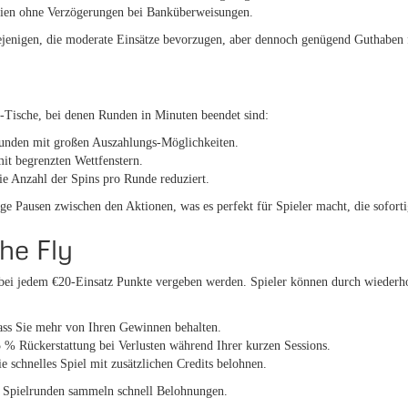
inien ohne Verzögerungen bei Banküberweisungen.
diejenigen, die moderate Einsätze bevorzugen, aber dennoch genügend Guthabe
e‑Tische, bei denen Runden in Minuten beendet sind:
kunden mit großen Auszahlungs‑Möglichkeiten.
it begrenzten Wettfenstern.
ie Anzahl der Spins pro Runde reduziert.
e Pausen zwischen den Aktionen, was es perfekt für Spieler macht, die sofort
he Fly
ei jedem €20‑Einsatz Punkte vergeben werden. Spieler können durch wiederh
ass Sie mehr von Ihren Gewinnen behalten.
 % Rückerstattung bei Verlusten während Ihrer kurzen Sessions.
schnelles Spiel mit zusätzlichen Credits belohnen.
e Spielrunden sammeln schnell Belohnungen.