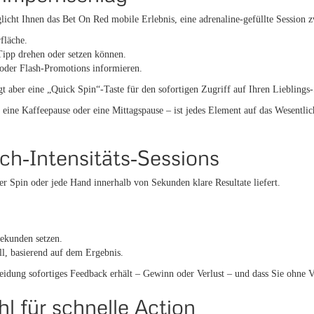
licht Ihnen das Bet On Red mobile Erlebnis, eine adrenaline‑gefüllte Session 
fläche.
Tipp drehen oder setzen können.
 oder Flash‑Promotions informieren.
t aber eine „Quick Spin“-Taste für den sofortigen Zugriff auf Ihren Lieblings‑
ht eine Kaffeepause oder eine Mittagspause – ist jedes Element auf das Wesentli
ch‑Intensitäts‑Sessions
eder Spin oder jede Hand innerhalb von Sekunden klare Resultate liefert.
Sekunden setzen.
ll, basierend auf dem Ergebnis.
heidung sofortiges Feedback erhält – Gewinn oder Verlust – und dass Sie ohne 
hl für schnelle Action