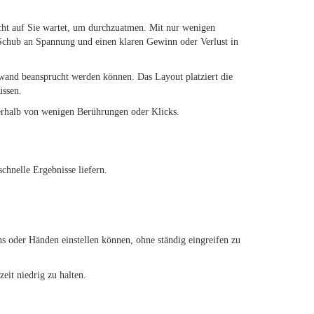
nicht auf Sie wartet, um durchzuatmen. Mit nur wenigen
en Schub an Spannung und einen klaren Gewinn oder Verlust in
fwand beansprucht werden können. Das Layout platziert die
üssen.
nnerhalb von wenigen Berührungen oder Klicks.
chnelle Ergebnisse liefern.
ins oder Händen einstellen können, ohne ständig eingreifen zu
eit niedrig zu halten.