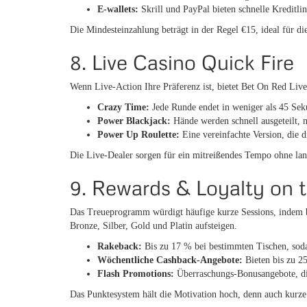
E‑wallets:
Skrill und PayPal bieten schnelle Kreditl
Die Mindesteinzahlung beträgt in der Regel €15, ideal für 
8. Live Casino Quick Fire
Wenn Live‑Action Ihre Präferenz ist, bietet Bet On Red Liv
Crazy Time:
Jede Runde endet in weniger als 45 Se
Power Blackjack:
Hände werden schnell ausgeteilt, m
Power Up Roulette:
Eine vereinfachte Version, die d
Die Live‑Dealer sorgen für ein mitreißendes Tempo ohne lang
9. Rewards & Loyalty on t
Das Treueprogramm würdigt häufige kurze Sessions, indem b
Bronze, Silber, Gold und Platin aufsteigen.
Rakeback:
Bis zu 17 % bei bestimmten Tischen, sod
Wöchentliche Cashback‑Angebote:
Bieten bis zu 25
Flash Promotions:
Überraschungs‑Bonusangebote, die 
Das Punktesystem hält die Motivation hoch, denn auch kurz