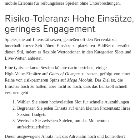
mobile Erlebnis für reibungsloses Spielen ohne Unterbrechungen.
Risiko-Toleranz: Hohe Einsätze,
geringes Engagement
Spieler, die auf Intensität setzen, genießen oft den Nervenkitzel,
innerhalb kurzer Zeit höhere Einsätze zu platzieren. BildBet unterstützt
diesen Stil, indem es flexible Wettoptionen in den Kategorien Slots und
Live‑Wetten anbietet.
Eine typische kurze Session könnte darin bestehen, einige
High‑Value‑Einsätze auf
Gates of Olympus
zu setzen, gefolgt von einer
Reihe von risikoärmeren Spins auf
Mega Moolah
. Das Ziel ist, die
Einsätze hoch zu halten, aber nicht so hoch, dass das Bankroll schnell
verloren geht.
Wählen Sie einen hochvolatilen Slot für schnelle Auszahlungen
Begrenzen Sie jeden Einsatz auf einen kleinen Prozentsatz Ihres
Session-Budgets
Wechseln Sie zwischen Spielen, um das Momentum
aufrechtzuerhalten
Dieser ausgewogene Ansatz hält das Adrenalin hoch und kontrolliert