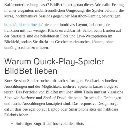
Kaffeeunterbrechung passt? BildBet bietet genau dieses Adrenalin-Feeling
in einer eleganten, mobilfreundlichen Umgebung, die Spieler belohnt, die
kurze, hochintensive Sessions gegenüber Marathon-Gaming bevorzugen.
https://bildbetonline.de/
bietet ein intuitives Layout, bei dem jede
Funktion mit nur wenigen Klicks erreichbar ist. Schon beim Landen auf
der Startseite sind die beliebtesten Slots und Live‑Wettoptionen im
Blickfeld, sodass Sie direkt ins Geschehen eintauchen können, ohne
unnötig scrollen zu müssen.
Warum Quick‑Play‑Spieler
BildBet lieben
Kurz‑Session‑Spieler suchen oft nach sofortigem Feedback, schnellen
Auszahlungen und der Möglichkeit, mehrere Spiele in kurzer Folge zu
testen. Das Portfolio von BildBet mit über 4800 Titeln umfasst klassische
Slots wie
Starburst
und
Book of Dead
, die beide für schnelle Drehungen
und rasche Auszahlungen konzipiert sind. Das responsive Design sorgt
dafür, dass Sie egal ob auf Laptop oder Smartphone stets ein nahtloses
Erlebnis haben.
Sofortiger Zugriff auf hochvolatilen Slots