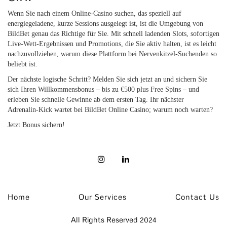
Wenn Sie nach einem Online‑Casino suchen, das speziell auf
energiegeladene, kurze Sessions ausgelegt ist, ist die Umgebung von
BildBet genau das Richtige für Sie. Mit schnell ladenden Slots, sofortigen
Live‑Wett‑Ergebnissen und Promotions, die Sie aktiv halten, ist es leicht
nachzuvollziehen, warum diese Plattform bei Nervenkitzel‑Suchenden so
beliebt ist.
Der nächste logische Schritt? Melden Sie sich jetzt an und sichern Sie
sich Ihren Willkommensbonus – bis zu €500 plus Free Spins – und
erleben Sie schnelle Gewinne ab dem ersten Tag. Ihr nächster
Adrenalin‑Kick wartet bei BildBet Online Casino; warum noch warten?
Jetzt Bonus sichern!
Home
Our Services
Contact Us
All Rights Reserved 2024