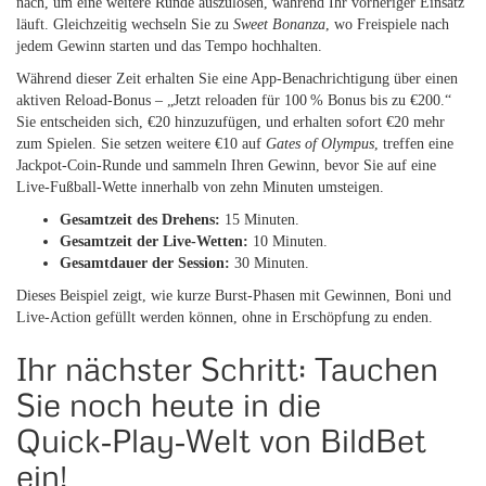
nach, um eine weitere Runde auszulösen, während Ihr vorheriger Einsatz
läuft. Gleichzeitig wechseln Sie zu
Sweet Bonanza
, wo Freispiele nach
jedem Gewinn starten und das Tempo hochhalten.
Während dieser Zeit erhalten Sie eine App-Benachrichtigung über einen
aktiven Reload‑Bonus – „Jetzt reloaden für 100 % Bonus bis zu €200.“
Sie entscheiden sich, €20 hinzuzufügen, und erhalten sofort €20 mehr
zum Spielen. Sie setzen weitere €10 auf
Gates of Olympus
, treffen eine
Jackpot‑Coin‑Runde und sammeln Ihren Gewinn, bevor Sie auf eine
Live‑Fußball‑Wette innerhalb von zehn Minuten umsteigen.
Gesamtzeit des Drehens:
15 Minuten.
Gesamtzeit der Live‑Wetten:
10 Minuten.
Gesamtdauer der Session:
30 Minuten.
Dieses Beispiel zeigt, wie kurze Burst‑Phasen mit Gewinnen, Boni und
Live‑Action gefüllt werden können, ohne in Erschöpfung zu enden.
Ihr nächster Schritt: Tauchen
Sie noch heute in die
Quick‑Play‑Welt von BildBet
ein!