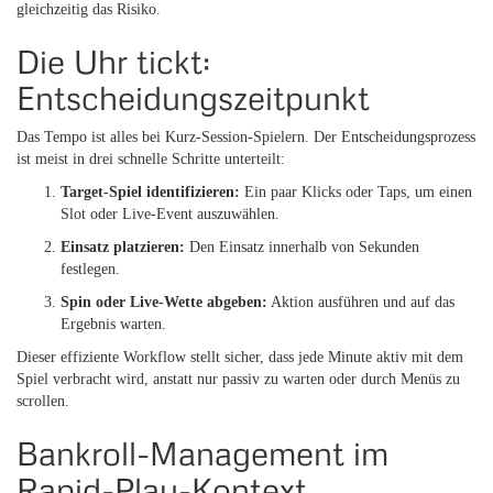
gleichzeitig das Risiko.
Die Uhr tickt:
Entscheidungszeitpunkt
Das Tempo ist alles bei Kurz‑Session‑Spielern. Der Entscheidungsprozess
ist meist in drei schnelle Schritte unterteilt:
Target‑Spiel identifizieren:
Ein paar Klicks oder Taps, um einen
Slot oder Live‑Event auszuwählen.
Einsatz platzieren:
Den Einsatz innerhalb von Sekunden
festlegen.
Spin oder Live‑Wette abgeben:
Aktion ausführen und auf das
Ergebnis warten.
Dieser effiziente Workflow stellt sicher, dass jede Minute aktiv mit dem
Spiel verbracht wird, anstatt nur passiv zu warten oder durch Menüs zu
scrollen.
Bankroll-Management im
Rapid-Play-Kontext