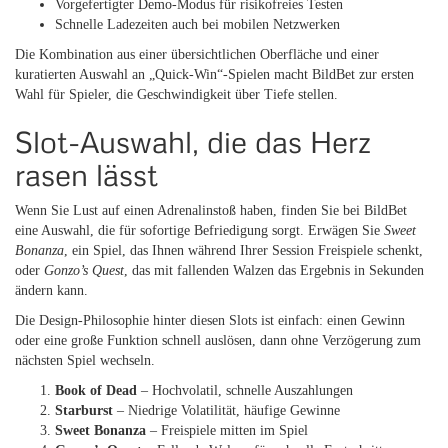
Vorgefertigter Demo-Modus für risikofreies Testen
Schnelle Ladezeiten auch bei mobilen Netzwerken
Die Kombination aus einer übersichtlichen Oberfläche und einer
kuratierten Auswahl an „Quick‑Win“-Spielen macht BildBet zur ersten
Wahl für Spieler, die Geschwindigkeit über Tiefe stellen.
Slot-Auswahl, die das Herz
rasen lässt
Wenn Sie Lust auf einen Adrenalinstoß haben, finden Sie bei BildBet
eine Auswahl, die für sofortige Befriedigung sorgt. Erwägen Sie
Sweet
Bonanza
, ein Spiel, das Ihnen während Ihrer Session Freispiele schenkt,
oder
Gonzo’s Quest
, das mit fallenden Walzen das Ergebnis in Sekunden
ändern kann.
Die Design-Philosophie hinter diesen Slots ist einfach: einen Gewinn
oder eine große Funktion schnell auslösen, dann ohne Verzögerung zum
nächsten Spiel wechseln.
Book of Dead
– Hochvolatil, schnelle Auszahlungen
Starburst
– Niedrige Volatilität, häufige Gewinne
Sweet Bonanza
– Freispiele mitten im Spiel