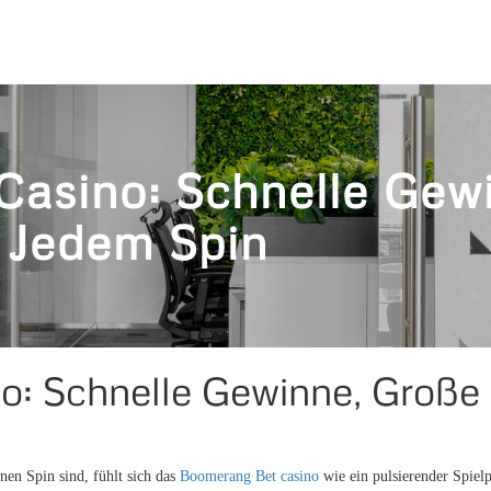
asino: Schnelle Gew
i Jedem Spin
: Schnelle Gewinne, Große N
en Spin sind, fühlt sich das
Boomerang Bet casino
wie ein pulsierender Spielp