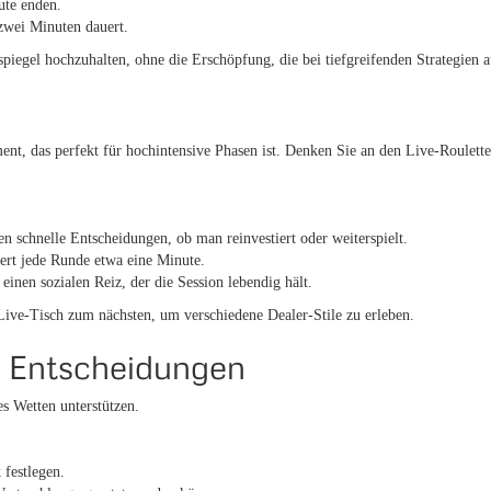
ute enden.
zwei Minuten dauert.
spiegel hochzuhalten, ohne die Erschöpfung, die bei tiefgreifenden Strategien a
ent, das perfekt für hochintensive Phasen ist. Denken Sie an den Live-Roulett
n schnelle Entscheidungen, ob man reinvestiert oder weiterspielt.
ert jede Runde etwa eine Minute.
inen sozialen Reiz, der die Session lebendig hält.
Live‑Tisch zum nächsten, um verschiedene Dealer‑Stile zu erleben.
e Entscheidungen
es Wetten unterstützen.
 festlegen.