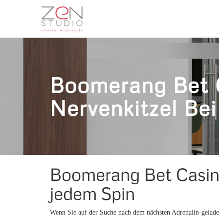
Boomerang Bet C
Nervenkitzel Be
Boomerang Bet Casino
jedem Spin
Wenn Sie auf der Suche nach dem nächsten Adrenalin‑geladen