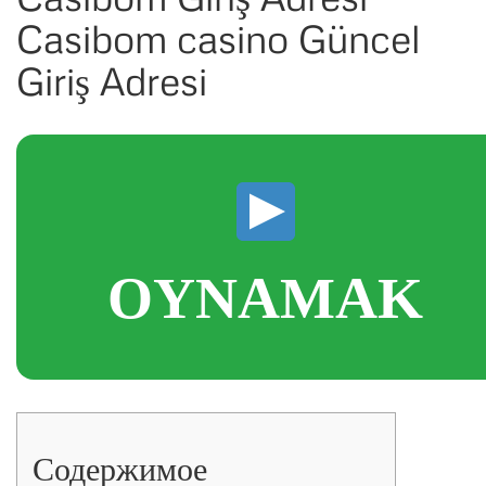
Casibom casino Güncel
Giriş Adresi
OYNAMAK
Содержимое