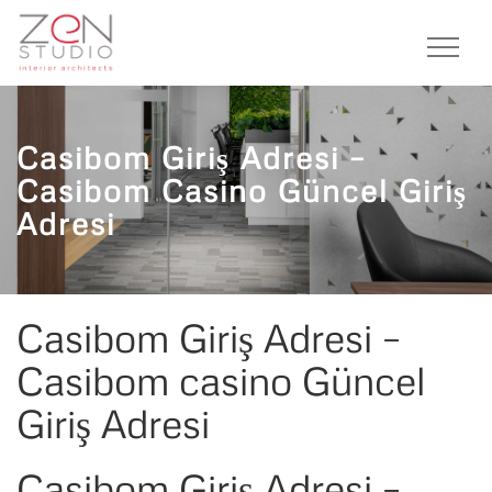
Casibom Giriş Adresi –
Casibom Casino Güncel Giriş
Adresi
Casibom Giriş Adresi –
Casibom casino Güncel
Giriş Adresi
Casibom Giriş Adresi –