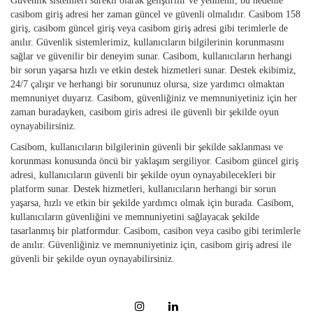
Güvenlik sistemleri sürekli olarak geliştirilir ve yenilenir, bu nedenle
casibom giriş adresi her zaman güncel ve güvenli olmalıdır. Casibom 158
giriş, casibom güncel giriş veya casibom giriş adresi gibi terimlerle de
anılır. Güvenlik sistemlerimiz, kullanıcıların bilgilerinin korunmasını
sağlar ve güvenilir bir deneyim sunar. Casibom, kullanıcıların herhangi
bir sorun yaşarsa hızlı ve etkin destek hizmetleri sunar. Destek ekibimiz,
24/7 çalışır ve herhangi bir sorununuz olursa, size yardımcı olmaktan
memnuniyet duyarız. Casibom, güvenliğiniz ve memnuniyetiniz için her
zaman buradayken, casibom giris adresi ile güvenli bir şekilde oyun
oynayabilirsiniz.
Casibom, kullanıcıların bilgilerinin güvenli bir şekilde saklanması ve
korunması konusunda öncü bir yaklaşım sergiliyor. Casibom güncel giriş
adresi, kullanıcıların güvenli bir şekilde oyun oynayabilecekleri bir
platform sunar. Destek hizmetleri, kullanıcıların herhangi bir sorun
yaşarsa, hızlı ve etkin bir şekilde yardımcı olmak için burada. Casibom,
kullanıcıların güvenliğini ve memnuniyetini sağlayacak şekilde
tasarlanmış bir platformdur. Casibom, casibon veya casibo gibi terimlerle
de anılır. Güvenliğiniz ve memnuniyetiniz için, casibom giriş adresi ile
güvenli bir şekilde oyun oynayabilirsiniz.