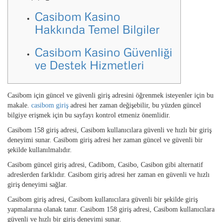
Casibom Kasino
Hakkında Temel Bilgiler
Casibom Kasino Güvenliği
ve Destek Hizmetleri
Casibom için güncel ve güvenli giriş adresini öğrenmek isteyenler için bu
makale.
casibom giriş
adresi her zaman değişebilir, bu yüzden güncel
bilgiye erişmek için bu sayfayı kontrol etmeniz önemlidir.
Casibom 158 giriş adresi, Casibom kullanıcılara güvenli ve hızlı bir giriş
deneyimi sunar. Casibom giriş adresi her zaman güncel ve güvenli bir
şekilde kullanılmalıdır.
Casibom güncel giriş adresi, Cadibom, Casibo, Casibon gibi alternatif
adreslerden farklıdır. Casibom giriş adresi her zaman en güvenli ve hızlı
giriş deneyimi sağlar.
Casibom giriş adresi, Casibom kullanıcılara güvenli bir şekilde giriş
yapmalarına olanak tanır. Casibom 158 giriş adresi, Casibom kullanıcılara
güvenli ve hızlı bir giriş deneyimi sunar.