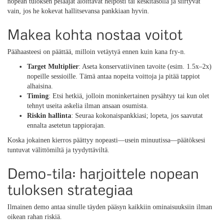
nopean tuloksen pelaajat aloittavat helposti tai keskitasolla ja siirtyvät
vain, jos he kokevat hallitsevansa pankkiaan hyvin.
Makea kohta nostaa voitot
Päähaasteesi on päättää, milloin vetäytyä ennen kuin kana fry‑n.
Target Multiplier
: Aseta konservatiivinen tavoite (esim. 1.5x–2x)
nopeille sessioille. Tämä antaa nopeita voittoja ja pitää tappiot
alhaisina.
Timing
: Etsi hetkiä, jolloin moninkertainen pysähtyy tai kun olet
tehnyt useita askelia ilman ansaan osumista.
Riskin hallinta
: Seuraa kokonaispankkiasi; lopeta, jos saavutat
ennalta asetetun tappiorajan.
Koska jokainen kierros päättyy nopeasti—usein minuutissa—päätöksesi
tuntuvat välittömiltä ja tyydyttäviltä.
Demo-tila: harjoittele nopean
tuloksen strategiaa
Ilmainen demo antaa sinulle täyden pääsyn kaikkiin ominaisuuksiin ilman
oikean rahan riskiä.