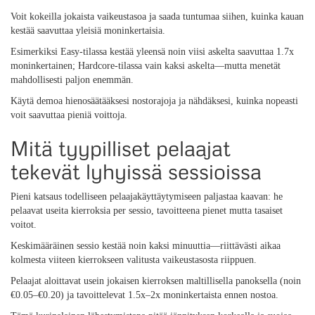
Voit kokeilla jokaista vaikeustasoa ja saada tuntumaa siihen, kuinka kauan
kestää saavuttaa yleisiä moninkertaisia.
Esimerkiksi Easy-tilassa kestää yleensä noin viisi askelta saavuttaa 1.7x
moninkertainen; Hardcore-tilassa vain kaksi askelta—mutta menetät
mahdollisesti paljon enemmän.
Käytä demoa hienosäätääksesi nostorajoja ja nähdäksesi, kuinka nopeasti
voit saavuttaa pieniä voittoja.
Mitä tyypilliset pelaajat
tekevät lyhyissä sessioissa
Pieni katsaus todelliseen pelaajakäyttäytymiseen paljastaa kaavan: he
pelaavat useita kierroksia per sessio, tavoitteena pienet mutta tasaiset
voitot.
Keskimääräinen sessio kestää noin kaksi minuuttia—riittävästi aikaa
kolmesta viiteen kierrokseen valitusta vaikeustasosta riippuen.
Pelaajat aloittavat usein jokaisen kierroksen maltillisella panoksella (noin
€0.05–€0.20) ja tavoittelevat 1.5x–2x moninkertaista ennen nostoa.