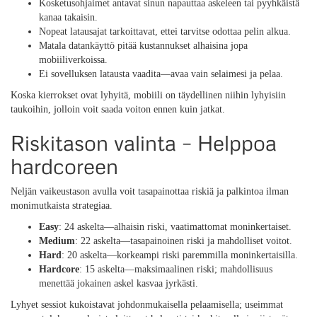
Kosketusohjaimet antavat sinun napauttaa askeleen tai pyyhkäistä
kanaa takaisin.
Nopeat latausajat tarkoittavat, ettei tarvitse odottaa pelin alkua.
Matala datankäyttö pitää kustannukset alhaisina jopa
mobiiliverkoissa.
Ei sovelluksen latausta vaadita—avaa vain selaimesi ja pelaa.
Koska kierrokset ovat lyhyitä, mobiili on täydellinen niihin lyhyisiin
taukoihin, jolloin voit saada voiton ennen kuin jatkat.
Riskitason valinta – Helppoa
hardcoreen
Neljän vaikeustason avulla voit tasapainottaa riskiä ja palkintoa ilman
monimutkaista strategiaa.
Easy
: 24 askelta—alhaisin riski, vaatimattomat moninkertaiset.
Medium
: 22 askelta—tasapainoinen riski ja mahdolliset voitot.
Hard
: 20 askelta—korkeampi riski paremmilla moninkertaisilla.
Hardcore
: 15 askelta—maksimaalinen riski; mahdollisuus
menettää jokainen askel kasvaa jyrkästi.
Lyhyet sessiot kukoistavat johdonmukaisella pelaamisella; useimmat