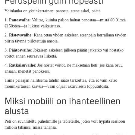
Peruspelin ydin nopeasti
Ydinlanka on yksinkertainen: panosta, etene askel, päätä.
1.
Panosvaihe
: Valitse, kuinka paljon haluat panostaa—mistä €0.01:stä
€150:een—ja lukitse vaikeustaso.
2.
Risteysvaihe
: Kana ottaa yhden askeleen eteenpäin kerrallaan täyden
piirin täynnä piilotettuja ansoja.
3.
Päätösvaihe
: Jokaisen askeleen jälkeen päätät jatkatko vai nostatko
voitot ennen seuraavaa liikettä.
4.
Ratkaisuvaihe
: Jos nostat voitot, ne maksetaan heti; jos kana osuu
ansaan, menetät panoksesi.
Tämä pelaajan hallitsema tahdin säätö tarkoittaa, että et vain katso
moninkertaisen kasvua—vaan ohjaat aktiivisesti lopputulosta.
Miksi mobiili on ihanteellinen
alusta
Peli on suunniteltu puhelimille ja tableteille, joten voit hypätä sessioon
milloin tahansa, missä tahansa.