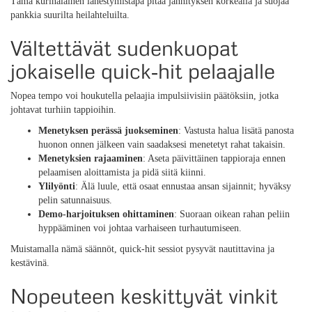
Tämä kurinalainen lähestymistapa pitää jännityksen korkealla ja suojaa
pankkia suurilta heilahteluilta.
Vältettävät sudenkuopat
jokaiselle quick‑hit pelaajalle
Nopea tempo voi houkutella pelaajia impulsiivisiin päätöksiin, jotka
johtavat turhiin tappioihin.
Menetyksen perässä juokseminen
: Vastusta halua lisätä panosta
huonon onnen jälkeen vain saadaksesi menetetyt rahat takaisin.
Menetyksien rajaaminen
: Aseta päivittäinen tappioraja ennen
pelaamisen aloittamista ja pidä siitä kiinni.
Ylilyönti
: Älä luule, että osaat ennustaa ansan sijainnit; hyväksy
pelin satunnaisuus.
Demo-harjoituksen ohittaminen
: Suoraan oikean rahan peliin
hyppääminen voi johtaa varhaiseen turhautumiseen.
Muistamalla nämä säännöt, quick‑hit sessiot pysyvät nautittavina ja
kestävinä.
Nopeuteen keskittyvät vinkit