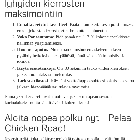
lyhyiden kierrosten
maksimointiin
Ennalta asetetut tavoitteet
: Päätä moninkertaisesta poistumisesta
ennen jokaista kierrosta, ettet houkuttelisi ahneutta.
Vaka Panossumma
: Pidä panoksesi 1–3 % kokonaispankkistasi
hallinnan ylläpitämiseksi.
Huomioi ajoitus
: Muutaman onnistuneen askeleen jälkeen
pysähdy hetkeksi ennen päätöstä; tämä vähentää impulsiivisia
nostoja.
Käytä sessiotaukoja
: Ota 30 sekunnin tauko viiden kierroksen
jälkeen nollataksesi mielentilasi.
Tarkista tilastosi
: Käy läpi voitto/tappio-suhteesi jokaisen session
jälkeen hienosäätäksesi tulevia tavoitteita.
Nämä yksinkertaiset tavat muuttavat jokaisen nopean session
kurinalaiseksi mutta jännittäväksi kokemukseksi.
Aloita nopea polku nyt – Pelaa
Chicken Road!
Jos etsit peliä, joka palkitsee terävällä päätöksenteolla ja välittömillä