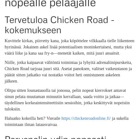
nopealle pelaajalle
Tervetuloa Chicken Road -
kokemukseen
Kuvittele kirkas, piirretty kana, joka köpöttelee vilkkaalla tielle liikenteen
hyrinässä. Jokainen askel lisää potentiaalisen moninkertaisesi, mutta yksi
väärä liike ja kana saa fry‑n—menetät kaiken, mitä juuri ansaitsit.
Niille, jotka kaipaavat välitöntä toimintaa ja lyhyitä adrenaliinipurskeita,
Chicken Road tarjoaa juuri sitä. Asetat panoksen, valitset vaikeustason ja
päätät sitten jatkatko vai nostatko voitot heti onnistuneen askeleen
jälkeen.
Olitpa sitten lounastauolla tai jonossa, pelin nopeat kierrokset antavat
sinun pelata muutaman minuutin kerrallaan, saada voitto ja jatkaa—
täydellinen korkeaintensiteettisiin sessioihin, jotka keskittyvät nopeisiin
tuloksiin.
Haluatko kokeilla heti? Vieraile
https://chickenroadonline.fi/
ja sukella
toimintaan ilman latausvaivaa.