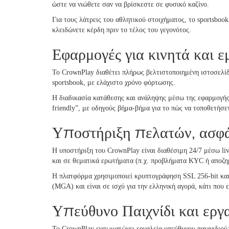
ώστε να νιώθετε σαν να βρίσκεστε σε φυσικό καζίνο.
Για τους λάτρεις του αθλητικού στοιχήματος, το sportsbook
κλειδώνετε κέρδη πριν το τέλος του γεγονότος.
Εφαρμογές για κινητά και 
Το CrownPlay διαθέτει πλήρως βελτιστοποιημένη ιστοσελίδ
sportsbook, με ελάχιστο χρόνο φόρτωσης.
Η διαδικασία κατάθεσης και ανάληψης μέσω της εφαρμογής εί
friendly”, με οδηγούς βήμα‑βήμα για το πώς να τοποθετήσετε
Υποστήριξη πελατών, ασφά
Η υποστήριξη του CrownPlay είναι διαθέσιμη 24/7 μέσω liv
και σε θεματικά ερωτήματα (π.χ. προβλήματα KYC ή αποζη
Η πλατφόρμα χρησιμοποιεί κρυπτογράφηση SSL 256‑bit και 
(MGA) και είναι σε ισχύ για την ελληνική αγορά, κάτι που 
Υπεύθυνο Παιχνίδι και εργ
Το CrownPlay ενσωματώνει εργαλεία υπεύθυνου παιχνιδιού: