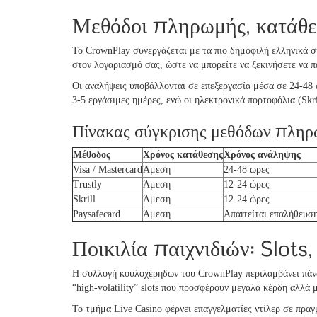
Μεθόδοι πληρωμής, κατάθε
Το CrownPlay συνεργάζεται με τα πιο δημοφιλή ελληνικά συ
στον λογαριασμό σας, ώστε να μπορείτε να ξεκινήσετε να π
Οι αναλήψεις υποβάλλονται σε επεξεργασία μέσα σε 24‑48 ώ
3‑5 εργάσιμες ημέρες, ενώ οι ηλεκτρονικά πορτοφόλια (Skr
Πίνακας σύγκρισης μεθόδων πλη
Μέθοδος
Χρόνος κατάθεσης
Χρόνος ανάληψης
Visa / Mastercard
Άμεση
24‑48 ώρες
Trustly
Άμεση
12‑24 ώρες
Skrill
Άμεση
12‑24 ώρες
Paysafecard
Άμεση
Απαιτείται επαλήθευσ
Ποικιλία παιχνιδιών: Slots
Η συλλογή κουλοχέρηδων του CrownPlay περιλαμβάνει πάνω α
“high‑volatility” slots που προσφέρουν μεγάλα κέρδη αλλά 
Το τμήμα Live Casino φέρνει επαγγελματίες ντίλερ σε πραγμ