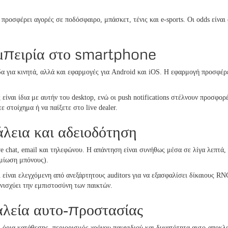
 προσφέρει αγορές σε ποδόσφαιρο, μπάσκετ, τένις και e‑sports. Οι odds είναι 
εμπειρία στο smartphone
α για κινητά, αλλά και εφαρμογές για Android και iOS. Η εφαρμογή προσφέρε
ναι ίδια με αυτήν του desktop, ενώ οι push notifications στέλνουν προσφορέ
 στοίχημα ή να παίξετε στο live dealer.
λεια και αδειοδότηση
e chat, email και τηλεφώνου. Η απάντηση είναι συνήθως μέσα σε λίγα λεπτά, 
μίωση μπόνους).
είναι ελεγχόμενη από ανεξάρτητους auditors για να εξασφαλίσει δίκαιους R
ενισχύει την εμπιστοσύνη των παικτών.
αλεία αυτο‑προστασίας
 όρια κατάθεσης, περιορισμός χρόνου παιχνιδιού και δυνατότητα αυτο-αποκλ