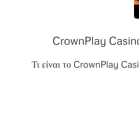
CrownPlay Casino
Τι είναι το CrownPlay Cas