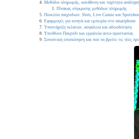
Μεθόδοι πληρωμής, κατάθεση και ταχύτητα ανάληψ
Πίνακας σύγκρισης μεθόδων πληρωμής
Ποικιλία παιχνιδιών: Slots, Live Casino και Sportsbo
Εφαρμογές για κινητά και εμπειρία στο smartphone
Υποστήριξη πελατών, ασφάλεια και αδειοδότηση
Υπεύθυνο Παιχνίδι και εργαλεία αυτο‑προστασίας
Συνοπτική επισκόπηση και πού να βρείτε τις νέες π