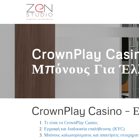
CrownPlay Casin
Μπόνους Για Έλ
CrownPlay Casino – Ε
Τι είναι το CrownPlay Casino;
Εγγραφή και διαδικασία επαλήθευσης (KYC)
Μπόνους καλωσορίσματος και απαιτήσεις στοιχημα