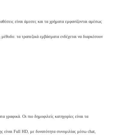
ταθέσεις είναι άμεσες και τα χρήματα εμφανίζονται αμέσως
η μέθοδο: τα τραπεζικά εμβάσματα ενδέχεται να διαρκέσουν
α γραφικά. Οι πιο δημοφιλείς κατηγορίες είναι τα
σης είναι Full HD, με δυνατότητα συνομιλίας μέσω chat,