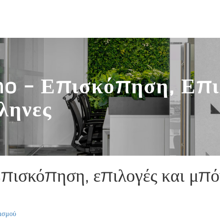
o – Επισκόπηση, Επι
ληνες
πισκόπηση, επιλογές και μπό
τισμού