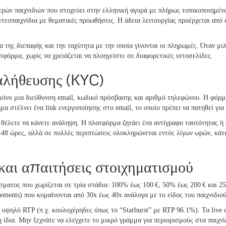
ερών παιχνιδιών που στοχεύει στην ελληνική αγορά με πλήρως τοπικοποιημένο
ντεοπαιχνίδια με θεματικές προωθήσεις. Η άδεια λειτουργίας προέρχεται από 
 της διεπαφής και την ταχύτητα με την οποία γίνονται οι πληρωμές. Όταν μιλ
τφόρμα, χωρίς να χρειάζεται να πλοηγείστε σε διαφορετικές ιστοσελίδες.
αλήθευσης (KYC)
μόνο μια διεύθυνση email, κωδικό πρόσβασης και αριθμό τηλεφώνου. Η φόρμα
α στέλνει ένα link ενεργοποίησης στο email, το οποίο πρέπει να πατηθεί για
θέλετε να κάνετε ανάληψη. Η πλατφόρμα ζητάει ένα αντίγραφο ταυτότητας ή δ
8 ώρες, αλλά σε πολλές περιπτώσεις ολοκληρώνεται εντός λίγων ωρών, κάτι 
αι απαιτήσεις στοιχηματισμού
ματος που χωρίζεται σε τρία στάδια: 100% έως 100 €, 50% έως 200 € και 2
ements) που κυμαίνονται από 30x έως 40x ανάλογα με το είδος του παιχνιδιού
 υψηλό RTP (π.χ. κουλοχέρηδες όπως το “Starburst” με RTP 96.1%). Τα live 
 ίδια. Μην ξεχνάτε να ελέγχετε το μικρό γράμμα για περιορισμούς στα παιχν