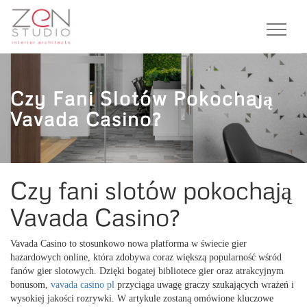
Czy Fani Slotów Pokochają
Vavada Casino?
Czy fani slotów pokochają
Vavada Casino?
Vavada Casino to stosunkowo nowa platforma w świecie gier
hazardowych online, która zdobywa coraz większą popularność wśród
fanów gier slotowych. Dzięki bogatej bibliotece gier oraz atrakcyjnym
bonusom,
vavada casino pl
przyciąga uwagę graczy szukających wrażeń i
wysokiej jakości rozrywki. W artykule zostaną omówione kluczowe