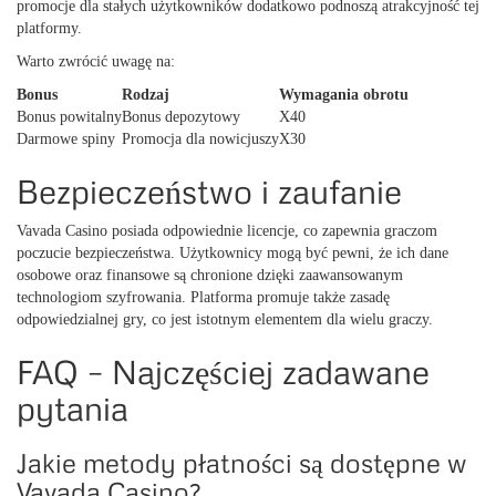
promocje dla stałych użytkowników dodatkowo podnoszą atrakcyjność tej
platformy.
Warto zwrócić uwagę na:
Bonus
Rodzaj
Wymagania obrotu
Bonus powitalny
Bonus depozytowy
X40
Darmowe spiny
Promocja dla nowicjuszy
X30
Bezpieczeństwo i zaufanie
Vavada Casino posiada odpowiednie licencje, co zapewnia graczom
poczucie bezpieczeństwa. Użytkownicy mogą być pewni, że ich dane
osobowe oraz finansowe są chronione dzięki zaawansowanym
technologiom szyfrowania. Platforma promuje także zasadę
odpowiedzialnej gry, co jest istotnym elementem dla wielu graczy.
FAQ – Najczęściej zadawane
pytania
Jakie metody płatności są dostępne w
Vavada Casino?