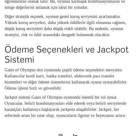
öğrenmenize olanak tanır. Bu, oyunun karmaşık kombinasyonlarını ve
simge değerlerini anlamak için ideal bir yoludur.
Diğer stratejik seçenek, oyunun genel kuruş seviyesini ayarlamaktır.
Yüksek kuruş seviyeleri, daha yüksek ödüllerle ilgili olmasına rağmen,
düşük kuruş seviyeleri daha düşük riskli olabilir. Bu nedenle, oyunun
stratejisi, risk ve ödül arasındaki dengede bulunmak olacaktır.
Ödeme Seçenekleri ve Jackpot
Sistemi
Gates of Olympus slot oyununda çeşitli ödeme seçenekleri mevcuttır.
Kullanıcılar kredi kartı, banka transferi, elektronik para transfer
hizmetleri ve diğer ödeme sistemlerini kullanarak oyunu oynayabilirler.
Ödeme işlemi hızlı ve güvenlidir.
Jackpot sistemi Gates of Olympus oyununda önemli bir rol oynar.
Oyuncular, belirli kombinasyonları elde ederek veya belirli seviyelerde
kazançları katlamaya başlayarak jackpota ulaşabilirler. Jackpot, her
seferinde artan bir tutar olup, oyuncuların ilgisini ve heyecanını artırır.