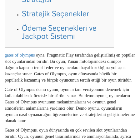
Stratejik Seçenekler
Ödeme Seçenekleri ve
Jackpot Sistemi
gates of olympus
oyna, Pragmatic Play tarafından geliştirilmiş en popüler
slot oyunlarından biridir. Bu oyun, Yunan mitolojisindeki olimpos
dağının kapısını temsil eder ve oyunculara hayal kırıklığına yol açan
kazançlar sunar. Gates of Olympus, oyun dünyasında büyük bir
popülerlik kazanmış ve birçok oyuncunun tercih ettiği bir oyun türüdür.
Gate of Olympus demo oyunu, oyunun tam versiyonunu denemek için
kullanılabilecek ücretsiz bir sürüm sunar. Bu demo oyunu, oyuncuların
Gates of Olympus oyununun mekanizmalarını ve oyunun genel
atmosferini anlamalarına yardımcı olur. Demo oyunu, oyuncuların
oyunun nasıl oynanacağını öğrenmelerine ve stratejilerini geliştirmelerine
olanak tanır.
Gates of Olympus, oyun dünyasında en çok sevilen slot oyunlarından
biridir. Oyun, oyunun genel tasarımlarında ve animasyonlarında, ayrıca