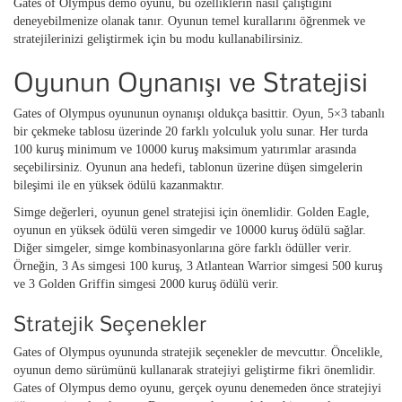
Gates of Olympus demo oyunu, bu özelliklerin nasıl çalıştığını
deneyebilmenize olanak tanır. Oyunun temel kurallarını öğrenmek ve
stratejilerinizi geliştirmek için bu modu kullanabilirsiniz.
Oyunun Oynanışı ve Stratejisi
Gates of Olympus oyununun oynanışı oldukça basittir. Oyun, 5×3 tabanlı
bir çekmeke tablosu üzerinde 20 farklı yolculuk yolu sunar. Her turda
100 kuruş minimum ve 10000 kuruş maksimum yatırımlar arasında
seçebilirsiniz. Oyunun ana hedefi, tablonun üzerine düşen simgelerin
bileşimi ile en yüksek ödülü kazanmaktır.
Simge değerleri, oyunun genel stratejisi için önemlidir. Golden Eagle,
oyunun en yüksek ödülü veren simgedir ve 10000 kuruş ödülü sağlar.
Diğer simgeler, simge kombinasyonlarına göre farklı ödüller verir.
Örneğin, 3 As simgesi 100 kuruş, 3 Atlantean Warrior simgesi 500 kuruş
ve 3 Golden Griffin simgesi 2000 kuruş ödülü verir.
Stratejik Seçenekler
Gates of Olympus oyununda stratejik seçenekler de mevcuttır. Öncelikle,
oyunun demo sürümünü kullanarak stratejiyi geliştirme fikri önemlidir.
Gates of Olympus demo oyunu, gerçek oyunu denemeden önce stratejiyi