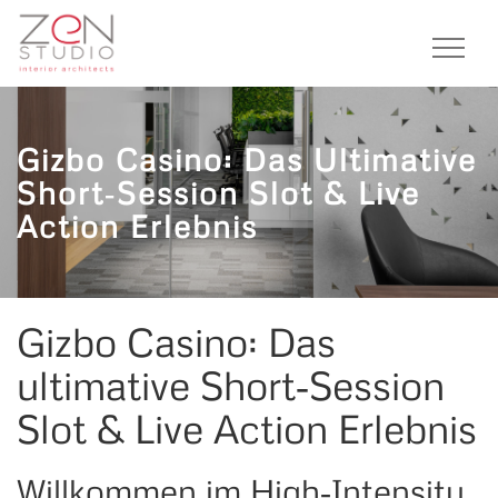
Gizbo Casino: Das Ultimative
Short‑Session Slot & Live
Action Erlebnis
Gizbo Casino: Das
ultimative Short‑Session
Slot & Live Action Erlebnis
Willkommen im High‑Intensity