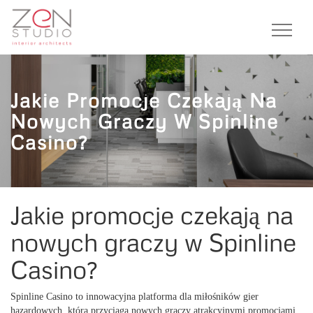
Jakie Promocje Czekają Na
Nowych Graczy W Spinline
Casino?
Jakie promocje czekają na
nowych graczy w Spinline
Casino?
Spinline Casino to innowacyjna platforma dla miłośników gier
hazardowych, która przyciąga nowych graczy atrakcyjnymi promocjami.