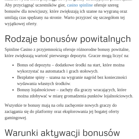
Aby przyciągnąć uczestników gier,
casino spinline
oferuje szereg
bonusów dla nowicjuszy, które zwiększają ich szanse na wygraną oraz
umilają czas spędzany na stronie. Warto przyjrzeć się szczegółom tej
wyjątkowej oferty.
Rodzaje bonusów powitalnych
Spinline Casino z przyjemnością oferuje różnorodne bonusy powitalne,
które zwiększają wartość pierwszego depozytu. Gracze mogą liczyć na:
Bonus od depozytu – dodatkowe środki na start, które można
wykorzystać na automatach i grach stołowych.
Bezpłatne spiny – szansa na wygranie nagród bez konieczności
wydawania własnych środków.
Bonusy lojalnościowe – zachęty dla graczy wracających, które
można zdobywać w miarę gromadzenia punktów lojalnościowych.
Wszystkie te bonusy mają na celu zachęcenie nowych graczy do
zaciągania się do platformy oraz eksplorowania jej bogatej oferty
gamingowej.
Warunki aktywacji bonusów