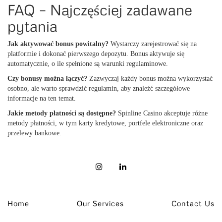
FAQ – Najczęściej zadawane
pytania
Jak aktywować bonus powitalny?
Wystarczy zarejestrować się na
platformie i dokonać pierwszego depozytu. Bonus aktywuje się
automatycznie, o ile spełnione są warunki regulaminowe.
Czy bonusy można łączyć?
Zazwyczaj każdy bonus można wykorzystać
osobno, ale warto sprawdzić regulamin, aby znaleźć szczegółowe
informacje na ten temat.
Jakie metody płatności są dostępne?
Spinline Casino akceptuje różne
metody płatności, w tym karty kredytowe, portfele elektroniczne oraz
przelewy bankowe.
Home
Our Services
Contact Us