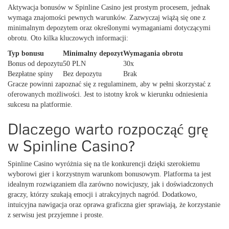
Aktywacja bonusów w Spinline Casino jest prostym procesem, jednak
wymaga znajomości pewnych warunków. Zazwyczaj wiążą się one z
minimalnym depozytem oraz określonymi wymaganiami dotyczącymi
obrotu. Oto kilka kluczowych informacji:
Typ bonusu
Minimalny depozyt
Wymagania obrotu
Bonus od depozytu
50 PLN
30x
Bezpłatne spiny
Bez depozytu
Brak
Gracze powinni zapoznać się z regulaminem, aby w pełni skorzystać z
oferowanych możliwości. Jest to istotny krok w kierunku odniesienia
sukcesu na platformie.
Dlaczego warto rozpocząć grę
w Spinline Casino?
Spinline Casino wyróżnia się na tle konkurencji dzięki szerokiemu
wyborowi gier i korzystnym warunkom bonusowym. Platforma ta jest
idealnym rozwiązaniem dla zarówno nowicjuszy, jak i doświadczonych
graczy, którzy szukają emocji i atrakcyjnych nagród. Dodatkowo,
intuicyjna nawigacja oraz oprawa graficzna gier sprawiają, że korzystanie
z serwisu jest przyjemne i proste.