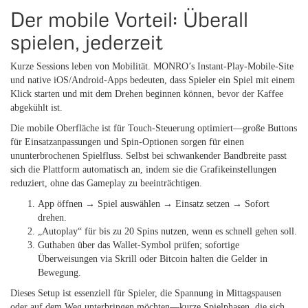
Der mobile Vorteil: Überall
spielen, jederzeit
Kurze Sessions leben von Mobilität. MONRO’s Instant‑Play‑Mobile‑Site
und native iOS/Android‑Apps bedeuten, dass Spieler ein Spiel mit einem
Klick starten und mit dem Drehen beginnen können, bevor der Kaffee
abgekühlt ist.
Die mobile Oberfläche ist für Touch‑Steuerung optimiert—große Buttons
für Einsatzanpassungen und Spin‑Optionen sorgen für einen
ununterbrochenen Spielfluss. Selbst bei schwankender Bandbreite passt
sich die Plattform automatisch an, indem sie die Grafikeinstellungen
reduziert, ohne das Gameplay zu beeinträchtigen.
App öffnen → Spiel auswählen → Einsatz setzen → Sofort
drehen.
„Autoplay“ für bis zu 20 Spins nutzen, wenn es schnell gehen soll.
Guthaben über das Wallet‑Symbol prüfen; sofortige
Überweisungen via Skrill oder Bitcoin halten die Gelder in
Bewegung.
Dieses Setup ist essenziell für Spieler, die Spannung in Mittagspausen
oder auf dem Weg unterbringen möchten—kurze Spielphasen, die sich