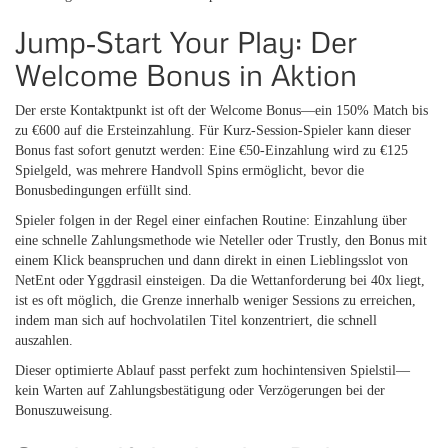
Jump‑Start Your Play: Der
Welcome Bonus in Aktion
Der erste Kontaktpunkt ist oft der Welcome Bonus—ein 150% Match bis
zu €600 auf die Ersteinzahlung. Für Kurz‑Session‑Spieler kann dieser
Bonus fast sofort genutzt werden: Eine €50‑Einzahlung wird zu €125
Spielgeld, was mehrere Handvoll Spins ermöglicht, bevor die
Bonusbedingungen erfüllt sind.
Spieler folgen in der Regel einer einfachen Routine: Einzahlung über
eine schnelle Zahlungsmethode wie Neteller oder Trustly, den Bonus mit
einem Klick beanspruchen und dann direkt in einen Lieblingsslot von
NetEnt oder Yggdrasil einsteigen. Da die Wettanforderung bei 40x liegt,
ist es oft möglich, die Grenze innerhalb weniger Sessions zu erreichen,
indem man sich auf hochvolatilen Titel konzentriert, die schnell
auszahlen.
Dieser optimierte Ablauf passt perfekt zum hochintensiven Spielstil—
kein Warten auf Zahlungsbestätigung oder Verzögerungen bei der
Bonuszuweisung.