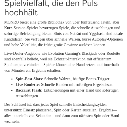
Spielvielfalt, die den Puls
hochhält
MONRO bietet eine große Bibliothek von über fünftausend Titeln, aber
Kurz‑Session‑Spieler bevorzugen Spiele, die schnelle Auszahlungen und
sofortige Befriedigung bieten. Slots von NetEnt und Yggdrasil sind ideale
Kandidaten: Sie verfügen über schnelle Walzen, kurze Autoplay‑Optionen
und hohe Volatilität, die frühe große Gewinne auslösen können.
Live-Dealer-Angebote wie Evolution Gaming’s Blackjack oder Roulette
sind ebenfalls beliebt, weil sie Echtzeit-Interaktion mit effizientem
Spieltempo verbinden—Spieler können eine Hand setzen und innerhalb
von Minuten ein Ergebnis erhalten.
Spin‑Fast Slots:
Schnelle Walzen, häufige Bonus‑Trigger.
Live Roulette:
Schnelle Runden mit sofortigen Ergebnissen.
Baccarat Flash:
Entscheidungen mit einer Hand und sofortigen
Auszahlungen.
Der Schlüssel ist, dass jedes Spiel schnelle Entscheidungszyklen
unterstützt: Einsatz platzieren, Spin oder Karten austeilen, Ergebnis—
alles innerhalb von Sekunden—und dann zum nächsten Spin oder Hand
wechseln.