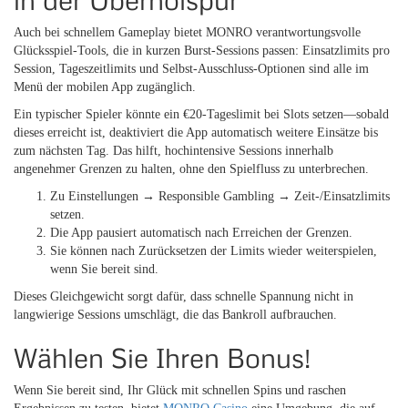
Auch bei schnellem Gameplay bietet MONRO verantwortungsvolle
Glücksspiel‑Tools, die in kurzen Burst‑Sessions passen: Einsatzlimits pro
Session, Tageszeitlimits und Selbst‑Ausschluss‑Optionen sind alle im
Menü der mobilen App zugänglich.
Ein typischer Spieler könnte ein €20‑Tageslimit bei Slots setzen—sobald
dieses erreicht ist, deaktiviert die App automatisch weitere Einsätze bis
zum nächsten Tag. Das hilft, hochintensive Sessions innerhalb
angenehmer Grenzen zu halten, ohne den Spielfluss zu unterbrechen.
Zu Einstellungen → Responsible Gambling → Zeit‑/Einsatzlimits
setzen.
Die App pausiert automatisch nach Erreichen der Grenzen.
Sie können nach Zurücksetzen der Limits wieder weiterspielen,
wenn Sie bereit sind.
Dieses Gleichgewicht sorgt dafür, dass schnelle Spannung nicht in
langwierige Sessions umschlägt, die das Bankroll aufbrauchen.
Wählen Sie Ihren Bonus!
Wenn Sie bereit sind, Ihr Glück mit schnellen Spins und raschen