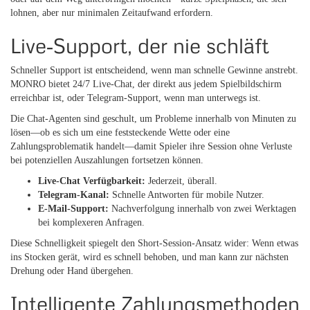
lohnen, aber nur minimalen Zeitaufwand erfordern.
Live‑Support, der nie schläft
Schneller Support ist entscheidend, wenn man schnelle Gewinne anstrebt.
MONRO bietet 24/7 Live‑Chat, der direkt aus jedem Spielbildschirm
erreichbar ist, oder Telegram‑Support, wenn man unterwegs ist.
Die Chat‑Agenten sind geschult, um Probleme innerhalb von Minuten zu
lösen—ob es sich um eine feststeckende Wette oder eine
Zahlungsproblematik handelt—damit Spieler ihre Session ohne Verluste
bei potenziellen Auszahlungen fortsetzen können.
Live‑Chat Verfügbarkeit:
Jederzeit, überall.
Telegram‑Kanal:
Schnelle Antworten für mobile Nutzer.
E‑Mail‑Support:
Nachverfolgung innerhalb von zwei Werktagen
bei komplexeren Anfragen.
Diese Schnelligkeit spiegelt den Short‑Session‑Ansatz wider: Wenn etwas
ins Stocken gerät, wird es schnell behoben, und man kann zur nächsten
Drehung oder Hand übergehen.
Intelligente Zahlungsmethoden