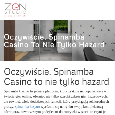
Oczywiście, Spinamba
Casino To Nie Tylko Hazard
Oczywiście, Spinamba
Casino to nie tylko hazard
Spinamba Casino to jedna z platform, która zyskuje na popularności w
świecie gier online, oferując nie tylko szeroki zakres gier hazardowych,
ale również wiele dodatkowych funkcji, które przyciągają różnorodnych
graczy.
spinamba kasyno
wyróżnia się na rynku swoją kompleksową
ofertą oraz nowoczesnym podejściem do rozrywki w sieci, co czyni je