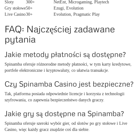
Sloty
300+
NetEnt, Microgaming, Playtech
Gry stołowe
50+
Ezugi, Evolution
Live Casino
30+
Evolution, Pragmatic Play
FAQ: Najczęściej zadawane
pytania
Jakie metody płatności są dostępne?
Spinamba oferuje różnorodne metody płatności, w tym karty kredytowe,
portfele elektroniczne i kryptowaluty, co ułatwia transakcje.
Czy Spinamba Casino jest bezpieczne?
Tak, platforma posiada odpowiednie licencje i korzysta z technologii
szyfrowania, co zapewnia bezpieczeństwo danych graczy.
Jakie gry są dostępne na Spinamba?
Spinamba oferuje szeroki wybór gier, od slotów po gry stołowe i Live
Casino, więc każdy gracz znajdzie coś dla siebie.