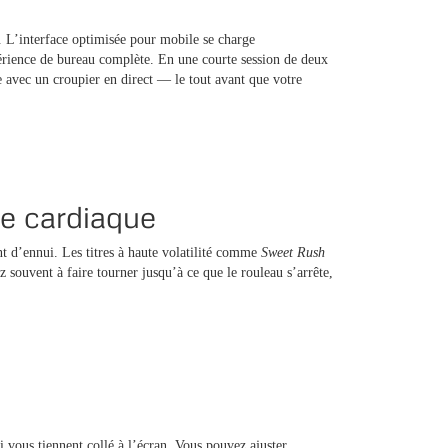
e. L’interface optimisée pour mobile se charge
périence de bureau complète. En une courte session de deux
e avec un croupier en direct — le tout avant que votre
me cardiaque
t d’ennui. Les titres à haute volatilité comme
Sweet Rush
z souvent à faire tourner jusqu’à ce que le rouleau s’arrête,
 vous tiennent collé à l’écran. Vous pouvez ajuster