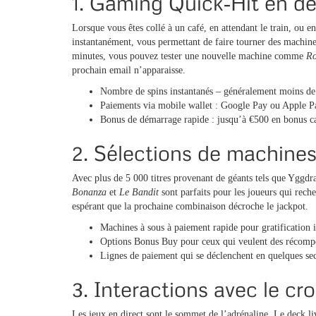
1. Gaming Quick‑Hit en d
Lorsque vous êtes collé à un café, en attendant le train, ou 
instantanément, vous permettant de faire tourner des machine
minutes, vous pouvez tester une nouvelle machine comme
Ro
prochain email n’apparaisse.
Nombre de spins instantanés – généralement moins de 
Paiements via mobile wallet : Google Pay ou Apple Pa
Bonus de démarrage rapide : jusqu’à €500 en bonus ca
2. Sélections de machines
Avec plus de 5 000 titres provenant de géants tels que Yggdr
Bonanza
et
Le Bandit
sont parfaits pour les joueurs qui reche
espérant que la prochaine combinaison décroche le jackpot.
Machines à sous à paiement rapide pour gratification i
Options Bonus Buy pour ceux qui veulent des récomp
Lignes de paiement qui se déclenchent en quelques se
3. Interactions avec le cro
Les jeux en direct sont le sommet de l’adrénaline. Le deck li