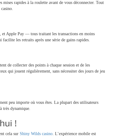
es mises rapides à la roulette avant de vous déconnecter. Tout
 casino.
, et Apple Pay — tous traitant les transactions en moins
acilite les retraits après une série de gains rapides.
t de collecter des points à chaque session et de les
ux qui jouent régulièrement, sans nécessiter des jours de jeu
ment peu importe où vous êtes. La plupart des utilisateurs
jà très dynamique.
hui !
ent cela sur
Shiny Wilds casino
. L’expérience mobile est