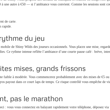
 à une autre à €50 — si l’ambiance vous convient. Comme les sessions sont cou
nt de carte.
n rapide.
 rythme du jeu
c mobile de Shiny Wilds des joueurs occasionnels. Vous placez une mise, regard
es. Ce rythme intense reflète l’ambiance d’une courte pause café : brève, intens
tites mises, grands frissons
reste faible à modérée. Vous commencerez probablement avec des mises de €5 ou 
gros payout dans ce court laps de temps. Ce risque contrôlé vous empêche de vi
int, pas le marathon
eci : vous vous connectez en balayant rapidement votre téléphone, déposez via 