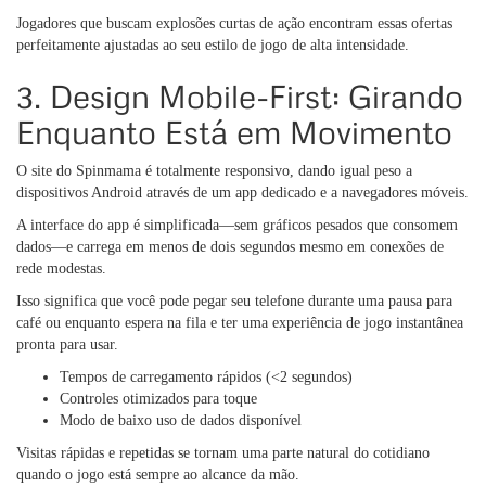
Jogadores que buscam explosões curtas de ação encontram essas ofertas
perfeitamente ajustadas ao seu estilo de jogo de alta intensidade.
3. Design Mobile-First: Girando
Enquanto Está em Movimento
O site do Spinmama é totalmente responsivo, dando igual peso a
dispositivos Android através de um app dedicado e a navegadores móveis.
A interface do app é simplificada—sem gráficos pesados que consomem
dados—e carrega em menos de dois segundos mesmo em conexões de
rede modestas.
Isso significa que você pode pegar seu telefone durante uma pausa para
café ou enquanto espera na fila e ter uma experiência de jogo instantânea
pronta para usar.
Tempos de carregamento rápidos (<2 segundos)
Controles otimizados para toque
Modo de baixo uso de dados disponível
Visitas rápidas e repetidas se tornam uma parte natural do cotidiano
quando o jogo está sempre ao alcance da mão.