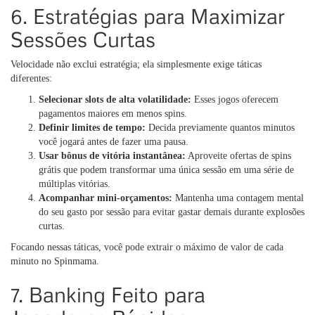
6. Estratégias para Maximizar
Sessões Curtas
Velocidade não exclui estratégia; ela simplesmente exige táticas
diferentes:
Selecionar slots de alta volatilidade:
Esses jogos oferecem
pagamentos maiores em menos spins.
Definir limites de tempo:
Decida previamente quantos minutos
você jogará antes de fazer uma pausa.
Usar bônus de vitória instantânea:
Aproveite ofertas de spins
grátis que podem transformar uma única sessão em uma série de
múltiplas vitórias.
Acompanhar mini‑orçamentos:
Mantenha uma contagem mental
do seu gasto por sessão para evitar gastar demais durante explosões
curtas.
Focando nessas táticas, você pode extrair o máximo de valor de cada
minuto no Spinmama.
7. Banking Feito para