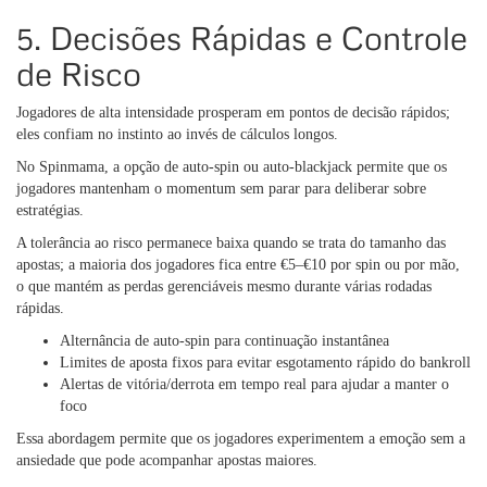
5. Decisões Rápidas e Controle
de Risco
Jogadores de alta intensidade prosperam em pontos de decisão rápidos;
eles confiam no instinto ao invés de cálculos longos.
No Spinmama, a opção de auto‑spin ou auto‑blackjack permite que os
jogadores mantenham o momentum sem parar para deliberar sobre
estratégias.
A tolerância ao risco permanece baixa quando se trata do tamanho das
apostas; a maioria dos jogadores fica entre €5–€10 por spin ou por mão,
o que mantém as perdas gerenciáveis mesmo durante várias rodadas
rápidas.
Alternância de auto‑spin para continuação instantânea
Limites de aposta fixos para evitar esgotamento rápido do bankroll
Alertas de vitória/derrota em tempo real para ajudar a manter o
foco
Essa abordagem permite que os jogadores experimentem a emoção sem a
ansiedade que pode acompanhar apostas maiores.