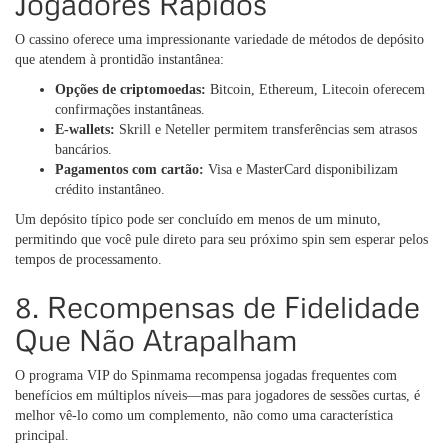
Jogadores Rápidos
O cassino oferece uma impressionante variedade de métodos de depósito
que atendem à prontidão instantânea:
Opções de criptomoedas:
Bitcoin, Ethereum, Litecoin oferecem
confirmações instantâneas.
E‑wallets:
Skrill e Neteller permitem transferências sem atrasos
bancários.
Pagamentos com cartão:
Visa e MasterCard disponibilizam
crédito instantâneo.
Um depósito típico pode ser concluído em menos de um minuto,
permitindo que você pule direto para seu próximo spin sem esperar pelos
tempos de processamento.
8. Recompensas de Fidelidade
Que Não Atrapalham
O programa VIP do Spinmama recompensa jogadas frequentes com
benefícios em múltiplos níveis—mas para jogadores de sessões curtas, é
melhor vê-lo como um complemento, não como uma característica
principal.