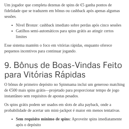
Um jogador que completa dezenas de spins de €5 ganha pontos de
fidelidade que se traduzem em bônus ou cashback após apenas algumas
sessões.
Nível Bronze: cashback imediato sobre perdas após cinco sessões
Gatilhos semi‑automáticos para spins grátis ao atingir certos
limites
Esse sistema mantém o foco em vitórias rápidas, enquanto oferece
pequenos incentivos para continuar jogando.
9. Bônus de Boas-Vindas Feito
para Vitórias Rápidas
O bônus de primeiro depósito no Spinmama inclui um generoso matching
de €500 mais spins grátis—projetado para proporcionar tempo de jogo
instantâneo sem requisitos de apostas pesados.
Os spins grátis podem ser usados em slots de alta payback, onde a
probabilidade de acertar um mini‑jackpot é maior em menos tentativas.
Sem requisito mínimo de spins:
Aproveite spins imediatamente
após o depósito